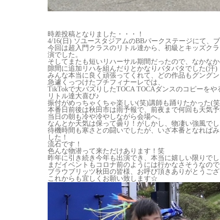
時差投稿となりました・・・！
4/16(日) ソユースタジアムのBBパークステージに
今回は超入門クラスのリトル達から、初級とキッズクラ
演でした。
そしてまたも短いリハーサル期間だったので、なかなか
隙間に追加リハを組んだりとかなりバタバタでした(汗)
みんな本当に良く頑張ってくれて、どの作品もグングン
急遽くっつけたプチフィナーレでは、
TikTokで大バズりしたTOCA TOCAダンスのコピーを
リトル達大喜び♪
振付がめっちゃくちゃ楽しい(笑)講師も踊りたかった(笑
本番日前後は秋田市は雨予報で、前夜まで何回も天気予
当日の朝も冷や冷やしながら会場へ。
なんとか天気は保って曇り！がしかし、物凄い強風でした(
待機時間も寒さとの闘いでしたが、いざ本番となればみ
した！
流石です！
色んな物潜って来ただけあります！笑
昨年に引き続き今年も出演でき、本当に嬉しい限りでし
まだイベントもコロナ前のようには行かなさそうなので
ブラウブリッツ秋田の皆様、お呼び頂きありがとうござ
これからも宜しくお願い致します☆