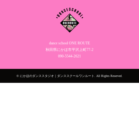
dance school ONE ROUTE
秋田県にかほ市平沢上町77-2
090‐5544‐2621
©
にかほのダンススタジオ｜ダンススクールワンルート
. All Rights Reserved.