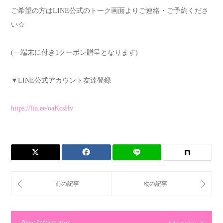
ご希望の方は
LINE
公式のトーク画面よりご連絡・ご予約くださ
い
☆
(
一端末に付き
1
クーポン贈呈となります
)
▼LINE
公式アカウント友達登録
https://lin.ee/oaKcsHv
New Information