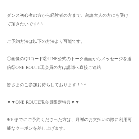
ダンス初心者の方から経験者の方まで、勿論大人の方にも受け
て頂きたいです
^ ^
ご予約方法は以下の方法より可能です。
①画像の
QR
コード
②
LINE
公式のトーク画面からメッセージを送
信
③
ONE ROUTE
現会員の方は講師へ直接ご連絡
皆さまのご参加お待ちしております！
^ ^
▼▼ONE ROUTE
現会員限定特典
▼▼
9/10
までにご予約くださった方は、月謝のお支払いの際に利用可
能なクーポンを差し上げます。