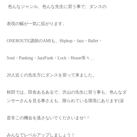
色んなジャンル、色んな先生に習う事で、ダンスの
表現の幅が一気に拡がります。
ONEROUTE
講師の
AMI
も、
Hiphop
・
Jazz
・
Ballet
・
Soul
・
Panking
・
JazzFunk
・
Lock
・
House
等々
…
20
人近くの先生方にダンスを習って来ました。
秋田では、田舎あるあるで、
沢山の先生に習う事も、色んなダ
ンサーさんを見る事さえも、限られている環境にあります
(
涙
是非この機会を逃さないでくださいませ
^ ^
みんなでレベルアップしましょう！