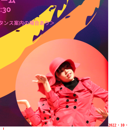
2022・10・
催！！