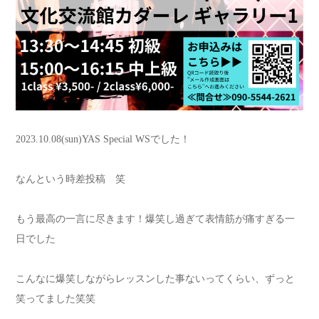
2023.10.08(sun)YAS Special WSでした！
なんという時差投稿 笑
もう最高の一言に尽きます！爆笑し過ぎて表情筋が痛すぎる一
日でした
こんなに爆笑しながらレッスンした事ないってくらい、ずっと
笑ってました笑笑