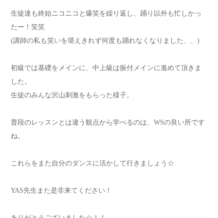
生徒達も終始ニコニコと爆笑を繰り返し、踊り以外も忙しかっ
たー！笑笑
(講師の私も笑いを堪えきれず何度も踊れなくなりました、、)
初級では基礎をメインに、中上級は振付メインに進めて頂きま
した。
生徒のみんな沢山刺激をもらった様子。
普段のレッスンとは違う観点から学べるのは、WSの良い所です
ね。
これらをまた自分のダンスに活かして行きましょう☆
YAS先生また是非来てください！
ありがとうございました☆！！