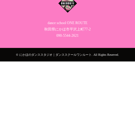
dance school ONE ROUTE
秋田県にかほ市平沢上町77-2
090‐5544‐2621
©
にかほのダンススタジオ｜ダンススクールワンルート
. All Rights Reserved.