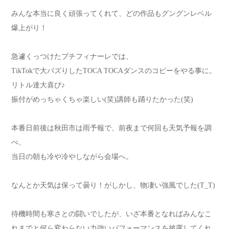
みんな本当に良く頑張ってくれて、どの作品もグングンレベル
爆上がり！
急遽くっつけたプチフィナーレでは、
TikTokで大バズりしたTOCA TOCAダンスのコピーをやる事に。
リトル達大喜び♪
振付がめっちゃくちゃ楽しい(笑)講師も踊りたかった(笑)
本番日前後は秋田市は雨予報で、前夜まで何回も天気予報を調
べ、
当日の朝も冷や冷やしながら会場へ。
なんとか天気は保って曇り！がしかし、物凄い強風でした(T_T)
待機時間も寒さとの闘いでしたが、いざ本番となればみんなこ
れまでと何ら変わらない力強いパフォーマンスを披露してくれ