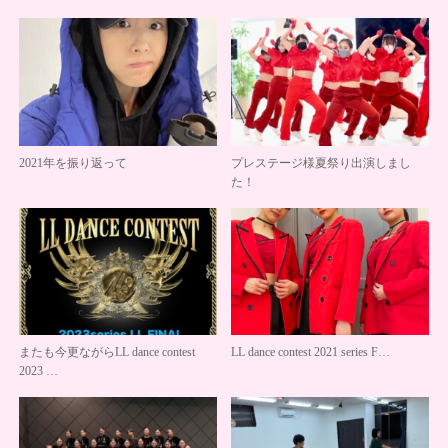
2021年を振り返って
プレステージ様夏祭り出演しまし
た！
またも今更ながらLL dance contest
LL dance contest 2021 series F…
2023 …