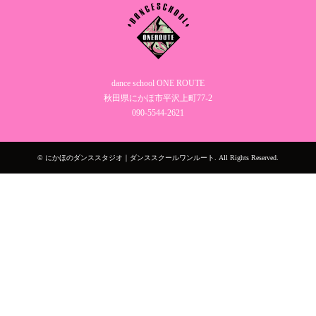
dance school ONE ROUTE
秋田県にかほ市平沢上町77-2
090‐5544‐2621
©
にかほのダンススタジオ｜ダンススクールワンルート
. All Rights Reserved.