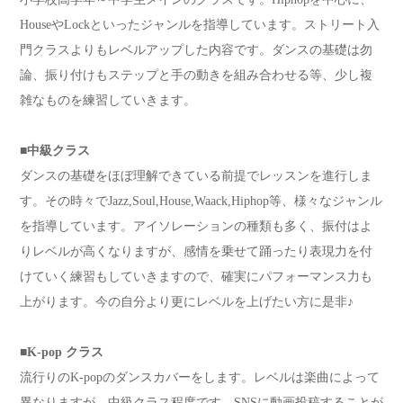
HouseやLockといったジャンルを指導しています。ストリート入
門クラスよりもレベルアップした内容です。ダンスの基礎は勿
論、振り付けもステップと手の動きを組み合わせる等、少し複
雑なものを練習していきます。
■中級クラス
ダンスの基礎をほぼ理解できている前提でレッスンを進行しま
す。その時々でJazz,Soul,House,Waack,Hiphop等、様々なジャンル
を指導しています。アイソレーションの種類も多く、振付はよ
りレベルが高くなりますが、感情を乗せて踊ったり表現力を付
けていく練習もしていきますので、確実にパフォーマンス力も
上がります。今の自分より更にレベルを上げたい方に是非♪
■K-pop クラス
流行りのK-popのダンスカバーをします。レベルは楽曲によって
異なりますが、中級クラス程度です。SNSに動画投稿することが