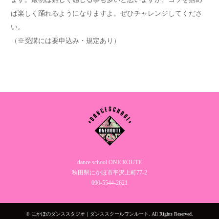
ば楽しく踊れるようになりますよ。ぜひチャレンジしてくださ
い。
（※受講には要申込み・規定あり）
dance school ONE ROUTE
秋田県にかほ市平沢上町77-2
090‐5544‐2621
©
にかほのダンススタジオ｜ダンススクールワンルート
. All Rights Reserved.